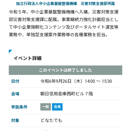
独立行政法人中小企業基盤整備機構 災害対策支援部所属
令和５年、中小企業基盤整備機構へ入構、災害対策支援
部災害対策支援課に配属。事業継続力強化計画担当とし
て中小企業強靭化コンテンツ及びポータルサイト運営等
業務や、単独型支援案件業務等の各種業務を担当。
イベント詳細
このイベントは終了しました
令和6年9月26日（木）14:00 ～ 15:30
日付
朝日信用金庫西町ビル７階
会場
参加条件
一般
会員
どなたでも
対象