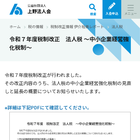
公益社団法人
上野法人会
メニュー
入会申込
検索
ホーム
税の情報
税制改正情報 伊介裕美レポート
法人税
令和
令和７年度税制改正 法人税 ～中小企業経営強
化税制～
令和７年度税制改正が行われました。
その改正内容のうち、法人税の中小企業経営強化税制の見直
しと延長の概要についてお知らせいたします。
※詳細は下記PDFにて確認してください。