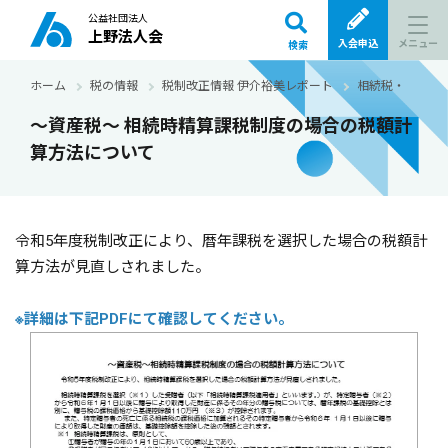
公益社団法人
上野法人会
メニュー
入会申込
検索
ホーム
税の情報
税制改正情報 伊介裕美レポート
相続税・贈与税
～資産税～ 相続時精算課税制度の場合の税額計
算方法について
令和5年度税制改正により、暦年課税を選択した場合の税額計
算方法が見直しされました。
※詳細は下記PDFにて確認してください。