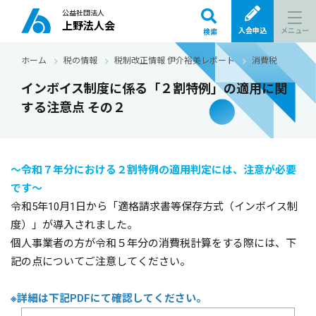
公益社団法人
上野法人会
メニュー
入会申込
検索
ホーム
税の情報
税制改正情報 伊介裕美レポート
消費税
イン
インボイス制度に係る「２割特例」の適用に関
する注意点 その２
～令和７年分における２割特例の適用判定には、注意が必要
です～
令和5年10月1日から「適格請求書等保存方式（インボイス制
度）」が導入されました。
個人事業者の方が令和５年分の消費税計算をする際には、下
記の点についてご注意してください。
※詳細は下記PDFにて確認してください。