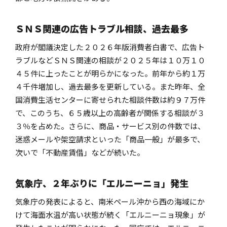
ＳＮＳ関連の広告トラブル相談、過去最多
政府が閣議決定した２０２６年版消費者白書で、広告ト
ラブルなどＳＮＳ関連の相談が２０２５年は１０万１０
４５件に上ったことが明らかになった。前年から約１万
４千件増加し、過去最多を更新している。また昨年、全
国消費生活センターに寄せられた相談件数は約９７万件
で、このうち、６５歳以上の高齢者が関係する相談が３
３％を占めた。さらに、商品・サービス別の件数では、
迷惑メールや架空請求といった「商品一般」が最多で、
次いで「不動産賃借」などが続いた。
気象庁、２年ぶりに「エルニーニョ」発生
気象庁の発表によると、南米ペール沖から西の海域にか
けて海面水温が高い状態が続く「エルニーニョ現象」が