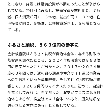
とになり、背景には設備投資が不調だったことが挙げら
れている。項目別にみると、設備投資が前期比０．７％
減、個人消費が同０．３％増、輸出が同１．８％増、住
宅投資が同０．９％増、公共投資が同１．５％増となっ
ている。
ふるさと納税、８６３億円の赤字に
会計検査院はふるさと納税が自治体全体に与える財政の
影響額を調べたところ、２０２４年度決算では８６３億
円の赤字だったことが分かった。２０１７～２０２４年
度の８年間では、返礼品の調達や仲介サイト運営事業者
への手数料といった募集経費、そして住民税控除額が影
響して、３２６２億円のマイナスだった。初めて、自治体
全体としてみれば、赤字だった。収支がプラスになる自
治体もあるが、検査院では「全体でみると、歳入総額を
減少させる方向にある」と分析している。