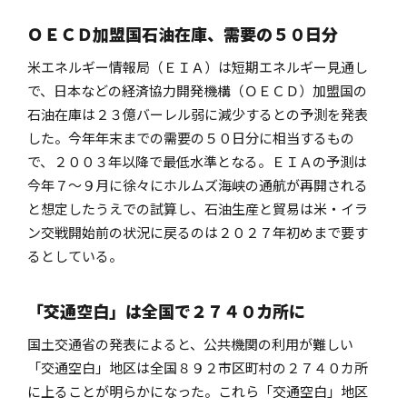
ＯＥＣＤ加盟国石油在庫、需要の５０日分
米エネルギー情報局（ＥＩＡ）は短期エネルギー見通し
で、日本などの経済協力開発機構（ＯＥＣＤ）加盟国の
石油在庫は２３億バーレル弱に減少するとの予測を発表
した。今年年末までの需要の５０日分に相当するもの
で、２００３年以降で最低水準となる。ＥＩＡの予測は
今年７～９月に徐々にホルムズ海峡の通航が再開される
と想定したうえでの試算し、石油生産と貿易は米・イラ
ン交戦開始前の状況に戻るのは２０２７年初めまで要す
るとしている。
「交通空白」は全国で２７４０カ所に
国土交通省の発表によると、公共機関の利用が難しい
「交通空白」地区は全国８９２市区町村の２７４０カ所
に上ることが明らかになった。これら「交通空白」地区