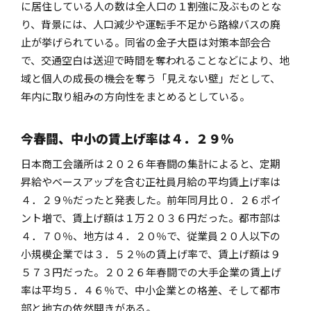
に居住している人の数は全人口の１割強に及ぶものとな
り、背景には、人口減少や運転手不足から路線バスの廃
止が挙げられている。同省の金子大臣は対策本部会合
で、交通空白は送迎で時間を奪われることなどにより、地
域と個人の成長の機会を奪う「見えない壁」だとして、
年内に取り組みの方向性をまとめるとしている。
今春闘、中小の賃上げ率は４．２９％
日本商工会議所は２０２６年春闘の集計によると、定期
昇給やベースアップを含む正社員月給の平均賃上げ率は
４．２９％だったと発表した。前年同月比０．２６ポイ
ント増で、賃上げ額は１万２０３６円だった。都市部は
４．７０％、地方は４．２０％で、従業員２０人以下の
小規模企業では３．５２％の賃上げ率で、賃上げ額は９
５７３円だった。２０２６年春闘での大手企業の賃上げ
率は平均５．４６％で、中小企業との格差、そして都市
部と地方の依然開きがある。