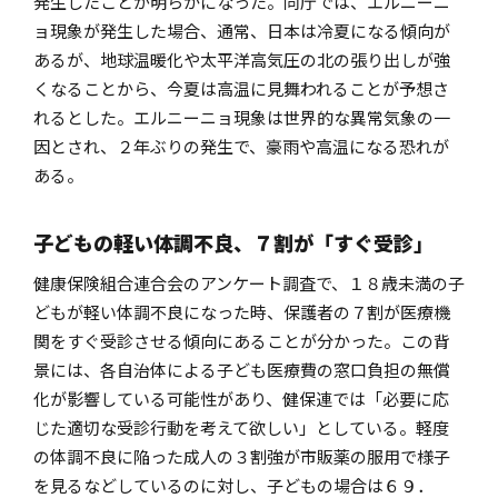
発生したことが明らかになった。同庁では、エルニーニ
ョ現象が発生した場合、通常、日本は冷夏になる傾向が
あるが、地球温暖化や太平洋高気圧の北の張り出しが強
くなることから、今夏は高温に見舞われることが予想さ
れるとした。エルニーニョ現象は世界的な異常気象の一
因とされ、２年ぶりの発生で、豪雨や高温になる恐れが
ある。
子どもの軽い体調不良、７割が「すぐ受診」
健康保険組合連合会のアンケート調査で、１８歳未満の子
どもが軽い体調不良になった時、保護者の７割が医療機
関をすぐ受診させる傾向にあることが分かった。この背
景には、各自治体による子ども医療費の窓口負担の無償
化が影響している可能性があり、健保連では「必要に応
じた適切な受診行動を考えて欲しい」としている。軽度
の体調不良に陥った成人の３割強が市販薬の服用で様子
を見るなどしているのに対し、子どもの場合は６９．